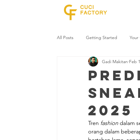
Home
All Posts
Getting Started
Your
Gadi Makitan
Feb 1
Pred
Snea
2025
Tren 
fashion
 dalam s
orang dalam beberap