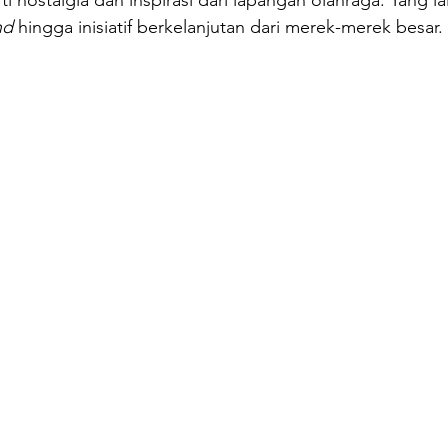
i nostalgia dan inspirasi dari lapangan olahraga. Yang lai
nd
 hingga inisiatif berkelanjutan dari merek-merek besar. 