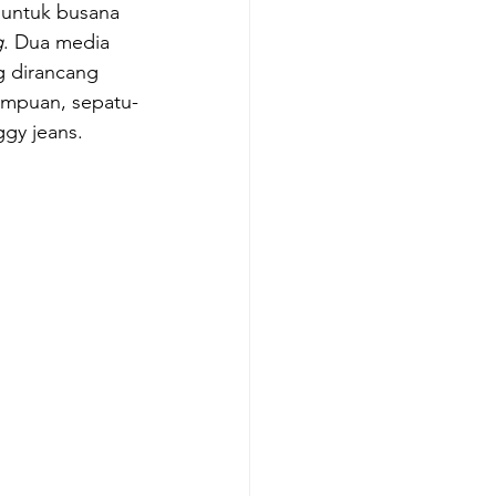
 untuk busana 
g
. Dua media 
 dirancang 
rempuan, sepatu-
gy jeans. 