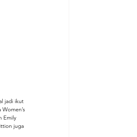
 jadi ikut 
da Women’s 
n Emily 
ttion juga 