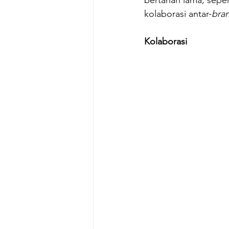
bertahan lama, sepert
kolaborasi antar-
bra
Kolaborasi