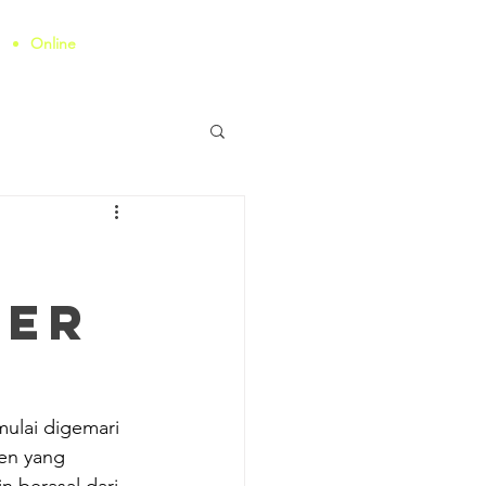
Online
Senin - Minggu 08
- 20
.00
.
00
ner
mulai digemari 
en yang 